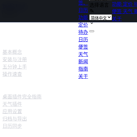
签、
功能
定价
选择语言
跳转到内容
日历
便签
天气
功能
关于
指南
定价
待办
日历
使用指南
便签
基本概念
天气
安装与注册
新闻
五分钟上手
指南
操作速查
关于
Windows 深度指南
桌面插件完全指南
天气插件
应用设置
归档与导出
日历同步
移动端指南