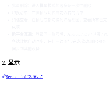
批量删除：进入批量模式勾选多条一次性删除
切换清单：右侧抽屉切换当前查看的清单
归档查看：在抽屉底部切换到归档视图，查看所有已完
成项
跨平台互通
：登录同一账号后，Android / iOS / 鸿蒙 / PC
各端数据自动同步，任何一端添加/完成/修改/删除都会
同步到其他设备
2. 显示
Section titled “2. 显示”
页面布局
Section titled “页面布局”