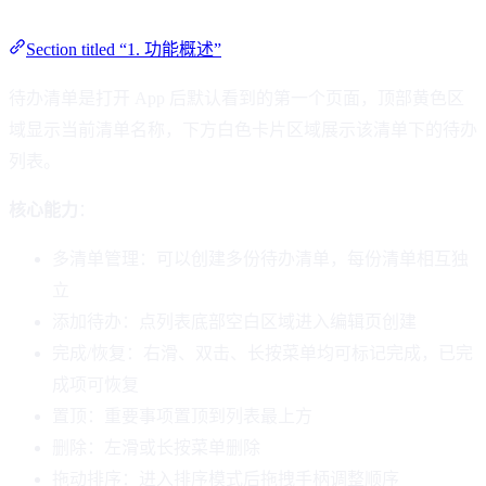
Section titled “1. 功能概述”
待办清单是打开 App 后默认看到的第一个页面，顶部黄色区
域显示当前清单名称，下方白色卡片区域展示该清单下的待办
列表。
核心能力
：
多清单管理：可以创建多份待办清单，每份清单相互独
立
添加待办：点列表底部空白区域进入编辑页创建
完成/恢复：右滑、双击、长按菜单均可标记完成，已完
成项可恢复
置顶：重要事项置顶到列表最上方
删除：左滑或长按菜单删除
拖动排序：进入排序模式后拖拽手柄调整顺序