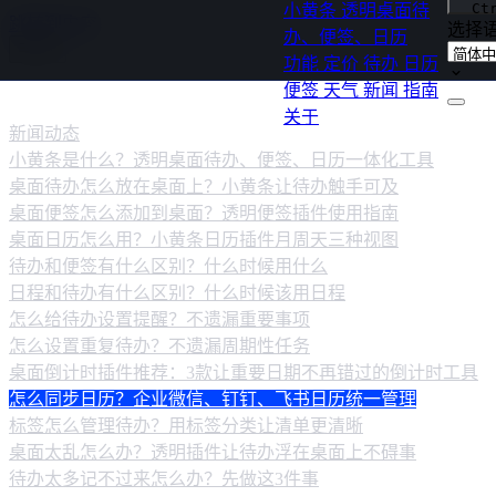
Ct
小黄条
透明桌面待
跳转到内容
选择
办、便签、日历
功能
定价
待办
日历
新闻
便签
天气
新闻
指南
关于
新闻动态
小黄条是什么？透明桌面待办、便签、日历一体化工具
桌面待办怎么放在桌面上？小黄条让待办触手可及
桌面便签怎么添加到桌面？透明便签插件使用指南
桌面日历怎么用？小黄条日历插件月周天三种视图
待办和便签有什么区别？什么时候用什么
日程和待办有什么区别？什么时候该用日程
怎么给待办设置提醒？不遗漏重要事项
怎么设置重复待办？不遗漏周期性任务
桌面倒计时插件推荐：3款让重要日期不再错过的倒计时工具
怎么同步日历？企业微信、钉钉、飞书日历统一管理
标签怎么管理待办？用标签分类让清单更清晰
桌面太乱怎么办？透明插件让待办浮在桌面上不碍事
待办太多记不过来怎么办？先做这3件事