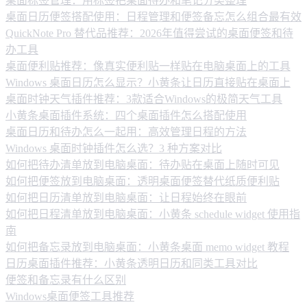
桌面标签管理：用标签把桌面待办和笔记分类整理
桌面日历便签搭配使用：日程管理和便签备忘怎么组合最有效
QuickNote Pro 替代品推荐：2026年值得尝试的桌面便签和待
办工具
桌面便利贴推荐：像真实便利贴一样贴在电脑桌面上的工具
Windows 桌面日历怎么显示？小黄条让日历直接贴在桌面上
桌面时钟天气插件推荐：3款适合Windows的极简天气工具
小黄条桌面插件系统：四个桌面插件怎么搭配使用
桌面日历和待办怎么一起用：高效管理日程的方法
Windows 桌面时钟插件怎么选？3 种方案对比
如何把待办清单放到电脑桌面：待办贴在桌面上随时可见
如何把便签放到电脑桌面：透明桌面便签替代纸质便利贴
如何把日历清单放到电脑桌面：让日程始终在眼前
如何把日程清单放到电脑桌面：小黄条 schedule widget 使用指
南
如何把备忘录放到电脑桌面：小黄条桌面 memo widget 教程
日历桌面插件推荐：小黄条透明日历和同类工具对比
便签和备忘录有什么区别
Windows桌面便签工具推荐