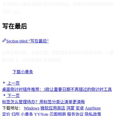
不支持在小黄条编辑后反向同步回去。编辑日程请回到对应的
日历 App。
写在最后
Section titled “写在最后”
没有全新功能，全是打磨。把散落在各处的日程集中到一个桌
面日历上，时间管理才真正高效。
下载小黄条
上一页
桌面倒计时插件推荐：3款让重要日期不再错过的倒计时工具
下一页
标签怎么管理待办？用标签分类让清单更清晰
下载地址：
Windows
微软应用商店
鸿蒙
安卓
AppStore
定价
归所
小黄条
YYNote
芯图相册
服务协议
隐私政策