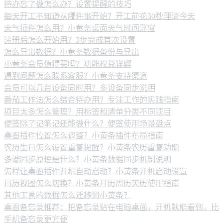
待办忘了做怎么办？设置提醒的技巧
每天开工不知道从哪件事开始？开工前花30秒理清今天
天气插件怎么用？小黄条桌面天气时间浮窗
注册后怎么开始用？3步完成首次设置
怎么导出数据？小黄条数据备份与导出
小黄条会员值得买吗？功能权益详解
遇到问题怎么联系客服？小黄条支持渠道
会员可以几台设备同时用？多设备同步说明
番茄工作法怎么结合待办用？专注工作的实践指南
项目太多怎么管理？用标签和清单分类不同项目
便签除了记笔记还能做什么？便签使用场景盘点
桌面插件位置怎么调整？小黄条插件布局指南
农历生日怎么设置重复提醒？小黄条农历重复功能
多端同步原理是什么？小黄条数据同步机制说明
怎样让桌面插件开机自动启动？小黄条开机启动设置
日历视图怎么切换？小黄条月历周历天历使用指南
其他工具的数据怎么迁移到小黄条？
桌面备忘录推荐：把备忘录贴在电脑桌面，开机就能看到，比
手机备忘录更方便