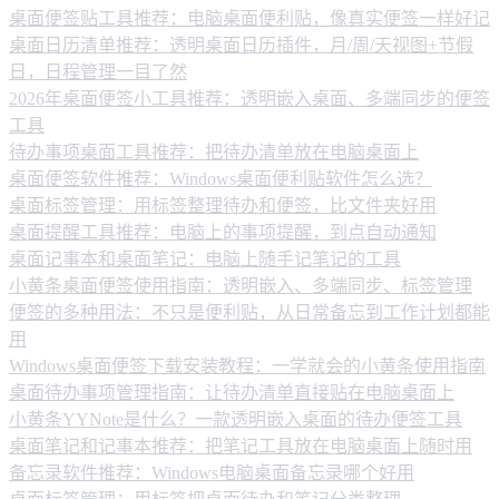
桌面便签贴工具推荐：电脑桌面便利贴，像真实便签一样好记
桌面日历清单推荐：透明桌面日历插件，月/周/天视图+节假
日，日程管理一目了然
2026年桌面便签小工具推荐：透明嵌入桌面、多端同步的便签
工具
待办事项桌面工具推荐：把待办清单放在电脑桌面上
桌面便签软件推荐：Windows桌面便利贴软件怎么选？
桌面标签管理：用标签整理待办和便签，比文件夹好用
桌面提醒工具推荐：电脑上的事项提醒，到点自动通知
桌面记事本和桌面笔记：电脑上随手记笔记的工具
小黄条桌面便签使用指南：透明嵌入、多端同步、标签管理
便签的多种用法：不只是便利贴，从日常备忘到工作计划都能
用
Windows桌面便签下载安装教程：一学就会的小黄条使用指南
桌面待办事项管理指南：让待办清单直接贴在电脑桌面上
小黄条YYNote是什么？一款透明嵌入桌面的待办便签工具
桌面笔记和记事本推荐：把笔记工具放在电脑桌面上随时用
备忘录软件推荐：Windows电脑桌面备忘录哪个好用